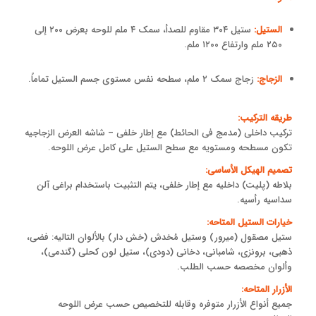
الستیل:
ستیل ۳۰۴ مقاوم للصدأ، سمک ۴ ملم للوحه بعرض ۲۰۰ إلى
۲۵۰ ملم وارتفاع ۱۲۰۰ ملم.
الزجاج:
زجاج سمک ۲ ملم، سطحه نفس مستوى جسم الستیل تماماً.
طریقه الترکیب:
ترکیب داخلی (مدمج فی الحائط) مع إطار خلفی – شاشه العرض الزجاجیه
تکون مسطحه ومستویه مع سطح الستیل على کامل عرض اللوحه.
تصمیم الهیکل الأساسی:
بلاطه (پلیت) داخلیه مع إطار خلفی، یتم التثبیت باستخدام براغی آلن
سداسیه رأسیه.
خیارات الستیل المتاحه:
ستیل مصقول (میرور) وستیل مُخدش (خش دار) بالألوان التالیه: فضی،
ذهبی، برونزی، شامبانی، دخانی (دودی)، ستیل لون کحلی (گندمی)،
وألوان مخصصه حسب الطلب.
الأزرار المتاحه:
جمیع أنواع الأزرار متوفره وقابله للتخصیص حسب عرض اللوحه