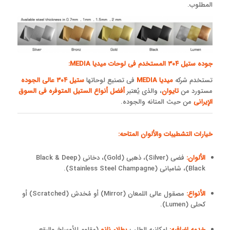
المطلوب.
جوده ستیل ۳۰۴ المستخدم فی لوحات میدیا MEDIA:
تستخدم شرکه
میدیا MEDIA
فی تصنیع لوحاتها
ستیل ۳۰۴ عالی الجوده
مستورد من
تایوان
، والذی یُعتبر
أفضل أنواع الستیل المتوفره فی السوق
الإیرانی
من حیث المتانه والجوده.
خیارات التشطیبات والألوان المتاحه:
الألوان:
فضی (Silver)، ذهبی (Gold)، دخانی (Black & Deep
Black)، شامبانی (Stainless Steel Champagne).
الأنواع:
مصقول عالی اللمعان (Mirror) أو مُخدش (Scratched) أو
کحلی (Lumen).
خدمه إضافیه:
إمکانیه الطلب
بطلاء نانو
(مقاوم للأوساخ والبقع