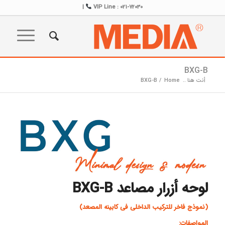
|
VIP Line : 021-72030
BXG-B
أنت هنا ..
Home
/
BXG-B
لوحه أزرار مصاعد ‎BXG-B
(نموذج فاخر للترکیب الداخلی فی کابینه المصعد)
المواصفات: