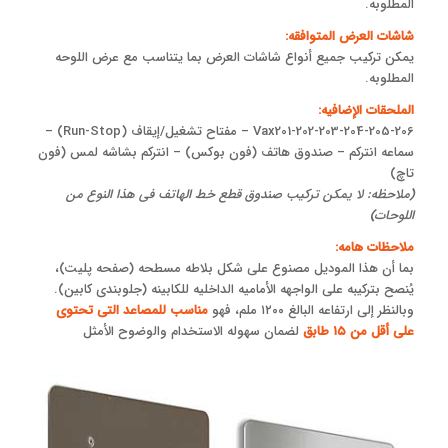
المطلوبه.
شاشات العرض المتوافقه:
یمکن ترکیب جمیع أنواع شاشات العرض بما یتناسب مع عرض اللوحه
المطلوبه.
الملحقات الإضافیه:
Vax201-202-203-204-205-206 – مفتاح تشغیل/إیقاف (Run-Stop) –
سماعه انترکم – صندوق هاتف (فون بوکس) – انترکم بشاشه لمس (فون
تاچ)
(ملاحظه: لا یمکن ترکیب صندوق قطع خط الهاتف فی هذا النوع من
اللوحات)
ملاحظات هامه:
بما أن هذا المودیل مصنوع على شکل بلاطه مسطحه (صفحه پلیت)،
یُنصح بترکیبه على الواجهه الأمامیه الداخلیه للکابینه (جلوبندی کابین).
وبالنظر إلى ارتفاعه البالغ ۱۲۰۰ ملم، فهو
مناسب للمصاعد التی تحتوی
على أقل من ۱۵ طابق
لضمان سهوله الاستخدام والوضوح الأمثل