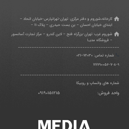
کارخانه،شوروم و دفتر مرکزی:
تهران-تهرانپارس-خیابان اتحاد –
ابتدای خیابان احسان – بن بست حیدری – پلاک ۱۱ –
شوروم غرب:
تهران-بزرگراه فتح – لاین کندرو – مرکز تجارت آسانسور
– فروشگاه مدیـا
____________________________________________
شماره تماس: 7
2030
–
021
77790056-7-8-9
___________________________________________
شماره های واتساپ و روبیکا
واحد فروش: 09190151215