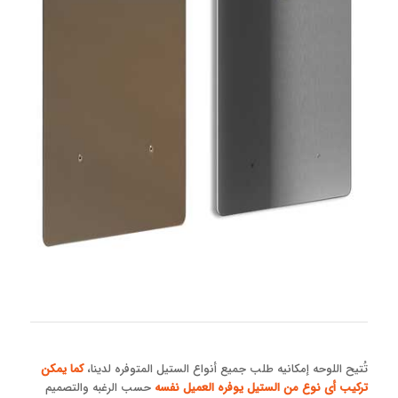
تُتیح اللوحه إمکانیه طلب جمیع أنواع الستیل المتوفره لدینا،
کما یمکن
ترکیب أی نوع من الستیل یوفره العمیل نفسه
حسب الرغبه والتصمیم