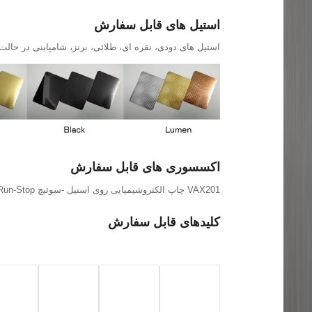
استیل های قابل سفارش
استیل های دودی، نقره ای، طلائی، برنز، شامپاینی در حال
اکسسوری های قابل سفارش
VAX201 چاپ الکتروشیمیایی روی استیل -سوئیچ Run-Stop
کلیدهای قابل سفارش