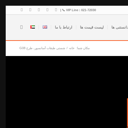
VIP Line : 021-72030 📞 |
انستنی ها
لیست قیمت ها
ارتباط با ما
مکان شما:
خانه
/
شستی طبقات آسانسور، طرح G08