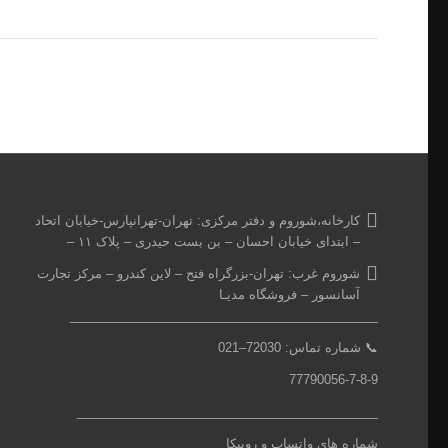
کارخانه،شوروم و دفتر مرکزی:
تهران-تهرانپارس-خیابان اتحاد
– ابتدای خیابان احسان – بن بست حیدری – پلاک ۱۱ –
شوروم غرب:
تهران-بزرگراه فتح – لاین کندرو – مرکز تجارت
آسانسور – فروشگاه مدیـا
____________________________________________
📞
شماره تماس: 7
2030
–
021
77790056-7-8-9
___________________________________________
شماره های واتساپ و روبیکا