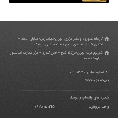
کارخانه،شوروم و دفتر مرکزی:
تهران-تهرانپارس-خیابان اتحاد –
ابتدای خیابان احسان – بن بست حیدری – پلاک ۱۱ –
شوروم غرب:
تهران-بزرگراه فتح – لاین کندرو – مرکز تجارت آسانسور
– فروشگاه مدیـا
____________________________________________
📞
شماره تماس: 7
2030
–
021
77790056-7-8-9
___________________________________________
شماره های واتساپ و روبیکا
واحد فروش: 09190151215