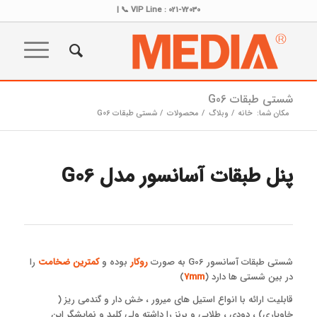
VIP Line : 021-72030 📞 |
شستی طبقات G06
مکان شما:
خانه
/
وبلاگ
/
محصولات
/
شستی طبقات G06
پنل طبقات آسانسور مدل G06
شستی طبقات آسانسور G06 به صورت
روکار
بوده و
کمترین ضخامت
را
در بین شستی ها دارد (
7mm
)
قابلیت ارائه با انواع استیل های میرور ، خش دار و گندمی ریز (
خاویاری) ، دودی ، طلایی و برنز را داشته ولی کلید و نمایشگر این