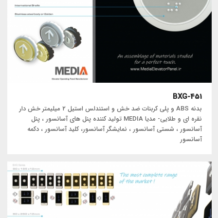
BXG-451
بدنه ABS و پلی کربنات ضد خش و استندلس استیل ۲ میلیمتر خش دار
نقره ای و طلایی- مدیا MEDIA تولید کننده پنل های آسانسور ، پنل
آسانسور ، شستی آسانسور ، نمایشگر آسانسور، کلید آسانسور ، دکمه
آسانسور