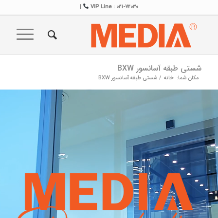
|
VIP Line : 021-72030
شستی طبقه آسانسور BXW
مکان شما:
خانه
/
شستی طبقه آسانسور BXW