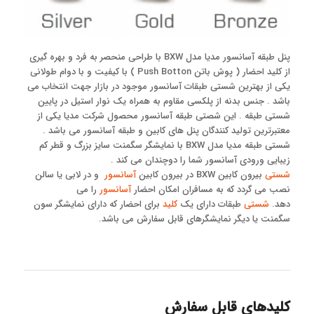
پنل طبقه آسانسور مدیا مدل BXW با طراحی منحصر به فرد و بهره گیری
از کلید احضار ( پوش باتن Push Botton ) با کیفیت و با دوام طولانی
یکی از بهترین شستی طبقات آسانسور موجود در بازار جهت انتخاب می
باشد . جنس بدنه از پلکسی مقاوم به همراه یک نوار استیل در پایین
شستی طبقه . این شصتی طبقه آسانسور محصول شرکت مدیا یکی از
معتبرترین تولید کنندگان پنل های کابین و طبقه آسانسور می باشد .
شستی طبقه مدیا مدل BXW با نمایشگر سگمنت سایز بزرگ و قطر کم
زیبایی ورودی آسانسور شما را دوچندان می کند .
شستی
بیرون کابین BXW در بیرون کابین
آسانسور
و در لابی یا سالن
نصب می گردد که به مسافران امکان احضار
آسانسور
را می
‌دهد.
شستی
طبقات دارای یک
کلید
برای احضار که دارای نمایشگر سون
سگمنت یا دیگر نمایشگرهای قابل سفارش می باشد.
کلیدهای قابل سفارش