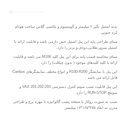
بدنه استیل نگیر ۲ میلیمتر و آلومینیوم و پلکسی گلاس ساخت هونام
کره جنوبی .
مبنای طراحی پایه این پنل استیل خش دارمی باشد و قابلیت ارائه با
استیل میرور،طلایی،دودی و برنز را دارد.
مبنای محاسبه قیمت پایه برای این پنل کلید M106 می باشد و قابلیت
ارائه با کلیه کلیدهای موجود ( بدون چیکلت) را دارد .
این پنل با نمایشگر R100-R200 و انواع مختلف نمایشگرهای Canbus
قابل ارائه می باشد .
این پنل قابلیت نصب سیتم کنترل دسترسی VAX 201-202-203 و
سویئچ RUN-STOP را دارد.
نصب به صورت روکار با صفحه پشت گالوانیزه با مهره پرچ و طراحی
مدرن به ابعاد ۴۷۵*۱۶۵*۱۷ میلیمتر.