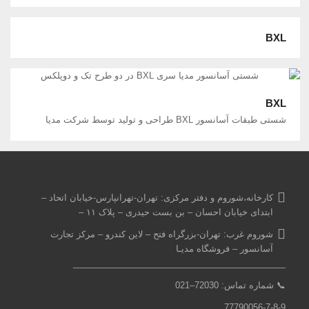
BXL
BXL
شستی طبقات آسانسور BXL طراحی و تولید توسط شرکت مدیا
کارخانه،شوروم و دفتر مرکزی:
تهران-تهرانپارس-خیابان اتحاد –
ابتدای خیابان احسان – بن بست حیدری – پلاک ۱۱ –
شوروم غرب:
تهران-بزرگراه فتح – لاین کندرو – مرکز تجارت
آسانسور – فروشگاه مدیـا
____________________________________________
📞
شماره تماس: 7
2030
–
021
77790056-7-8-9