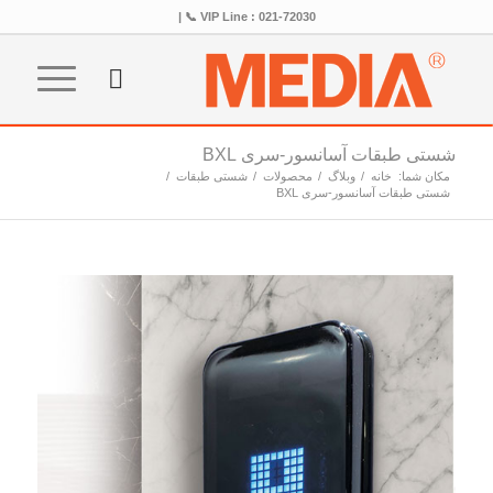
VIP Line : 021-72030 📞 |
شستی طبقات آسانسور-سری BXL
مکان شما:
خانه
/
وبلاگ
/
محصولات
/
شستی طبقات
/
شستی طبقات آسانسور-سری BXL