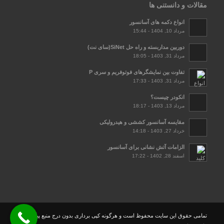
مقالات و دانستنی ها
انواع دکمه های آسانسور
مرداد 10, 1404 - 15:44
دوربین مداربسته و راه حل SiNet(سای نت)
مرداد 31, 1403 - 18:05
تفاوت بین نمایشگرهای فوتوفریم و سری P
مرداد 31, 1403 - 17:33
انکودر چیست؟
مرداد 13, 1403 - 18:17
مقایسه آسانسور کششی و هیدرولیکی
خرداد 27, 1403 - 14:18
الزامات آتش نشانی برای آسانسور
اسفند 28, 1402 - 17:22
تمامی حقوق این سایت محفوظ است و هرگونه کپی برداری بدون درج منبع پیگرد