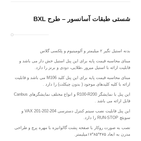
شستی طبقات آسانسور – طرح BXL
بدنه استیل نگیر ۲ میلیمتر و آلومینیوم و پلکسی گلاس
مبنای محاسبه قیمت پایه برای این پنل استیل خش دار می باشد و
قابلیت ارائه با استیل میرور ،طلایی، دودی و برنز را دارد.
مبنای محاسبه قیمت پایه برای این پنل کلید M106 می باشد و قابلیت
ارائه با کلیه کلیدهای موجود ( بدون چیکلت) را دارد .
این پنل با نمایشگر R100-R200 و انواع مختلف نمایشگرهای Canbus
قابل ارائه می باشد .
این پنل قابلیت نصب سیتم کنترل دسترسی VAX 201-202-204 و
سویئچ RUN-STOP را دارد.
نصب به صورت روکار با صفحه پشت گالوانیزه با مهره پرچ و طراحی
مدرن به ابعاد ۴۷۵*۸۵*۱۷میلیمتر.