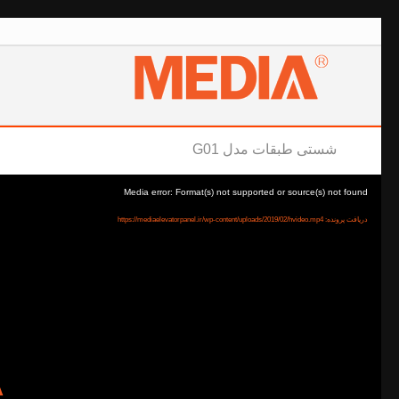
شستی طبقات مدل G01
Media error: Format(s) not supported or source(s) not found
دریافت پرونده: https://mediaelevatorpanel.ir/wp-content/uploads/2019/02/hvideo.mp4