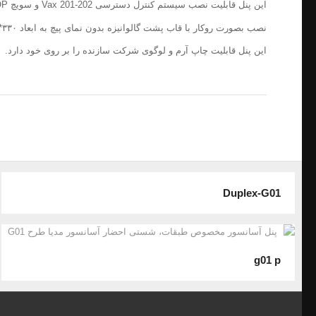
این پنل قابلیت نصب سیستم کنترل دسترسی Vax 201-202 و سویچ RUN- STOP را دارد.
نصب بصورت روکار با قاب پشت گالوانیزه بدون نمای پیچ به ابعاد ۳۳۰*۱۹۰*۲۷میلیمتر.
این پنل قابلیت چاپ آرم و لوگوی شرکت سازنده را بر روی خود دارد.
Duplex-G01
g01 p