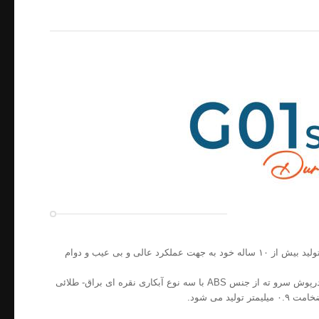
G01 اولین سری شستی طبقه تولید شده در مدیا می باشد که با سابقه تولید بیش از ۱۰ ساله خود به جهت عملکرد عالی و بی عیب و دوام
بدنه این پنل متشکل است از استیل ۳۰۴ نگیر به ضخامت ۰.۷ میلیمتر و درپوش سرو ته از جنس ABS با سه نوع آبکاری نقره ای براق- طلائی
د می شود.