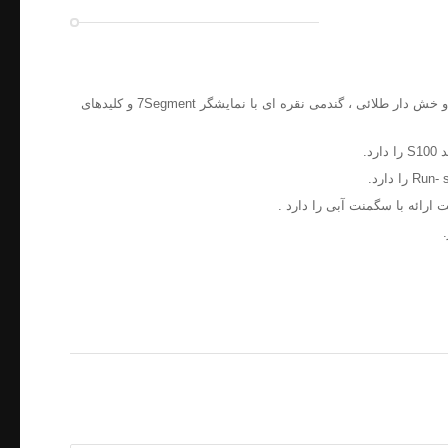
پلتفرم اصلی تولید در پنل G01 استیل میرور و خش دار نقره ای ، میرور و خش دار طلائی ، گندمی نقره ای با نمایشگر 7Segment و کلیدهای
ارائه با سگمنت آبی را دارد .