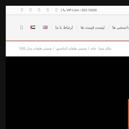
VIP Line : 021-72030 📞 |
انستنی ها
لیست قیمت ها
ارتباط با ما
مکان شما:
خانه
/
شستی طبقات آسانسور
/
شستی طبقات مدل G01