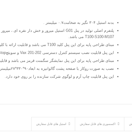
بدنه استیل ۳۰۴ نگیر به ضخامت۰.۷ میلیمتر .
T100-S100-M107 می باشد.
مبنای طراحی پایه برای این پنل کلید T100 می باشد و قابلیت ارائه با کلید S100 را دارد.
این پنل قابلیت نصب سیستم کنترل دسترسی Vax 201-202 و سویئچRun- stop را دارد.
مبنای طراحی پایه برای این پنل نمایشگر سگمنت قرمز می باشد و قابلیت 
نصب به صورت روکار با صفحه پشت گالوانیزه به ابعاد۹۰*۳۳۰*۲۷میلیمتر.
این پنل قابلیت چاپ آرم و لوگوی شرکت سازنده را بر روی خود دارد.
رش
اکسسوری های قابل سفارش
استیل های قابل سفارش