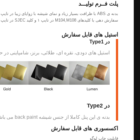
پلت فــرم تولیـــد
سفارش دهی با کلیدهای M104,M108 در تایپ ۱ و کلید SJEC در تایپ دو می باشد
استیل های قابل سفارش
در Type1
استیل های دودی، نقره ای، طلائی، برنز، شامپاینی در 
در Type2
بدنه ی این پنل کاملا از جنس شیشه back paint می باشد.
اکسسوری های قابل سفارش
قابلیت چاپ لوگو