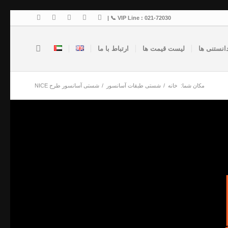
VIP Line : 021-72030 📞 |
انستنی ها
لیست قیمت ها
ارتباط با ما
مکان شما:
خانه
/
شستی طبقات آسانسور
/
شستی آسانسور طرح NICE