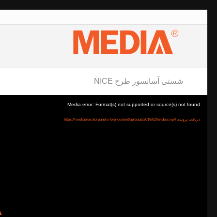
شستی آسانسور طرح NICE
Media error: Format(s) not supported or source(s) not found
دریافت پرونده: https://mediaelevatorpanel.ir/wp-content/uploads/2019/02/hvideo.mp4