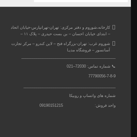
کارخانه،شوروم و دفتر مرکزی:
تهران-تهرانپارس-خیابان اتحاد
– ابتدای خیابان احسان – بن بست حیدری – پلاک ۱۱ –
شوروم غرب:
تهران-بزرگراه فتح – لاین کندرو – مرکز تجارت
آسانسور – فروشگاه مدیـا
____________________________________________
📞
شماره تماس: 7
2030
–
021
77790056-7-8-9
___________________________________________
شماره های واتساپ و روبیکا
واحد فروش: 09190151215