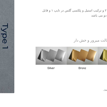
بدنه ی ABS با ظرافت بسیار زیاد و نمای شیشه با زوایای زیبا در تایپ ۲ و ترکیب استیل و پلکسی گلس در تایپ ۱ و قابل
حالت میرور و خش دار