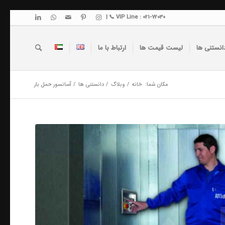
VIP Line : 021-72030 📞 |
انستنی ها
لیست قیمت ها
ارتباط با ما
مکان شما:
خانه
/
وبلاگ
/
دانستنی ها
/
آسانسور حمل بار