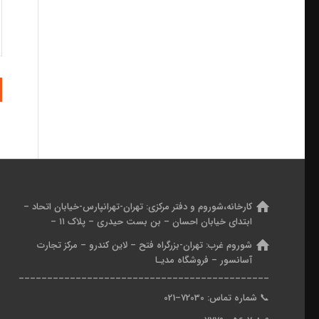
کارخانه،شوروم و دفتر مرکزی:
تهران-تهرانپارس-خیابان اتحاد –
ابتدای خیابان احسان – بن بست حیدری – پلاک ۱۱ –
شوروم غرب:
تهران-بزرگراه فتح – لاین کندرو – مرکز تجارت
آسانسور – فروشگاه مدیـا
____________________________________________
📞
شماره تماس: 7
2030
–
021