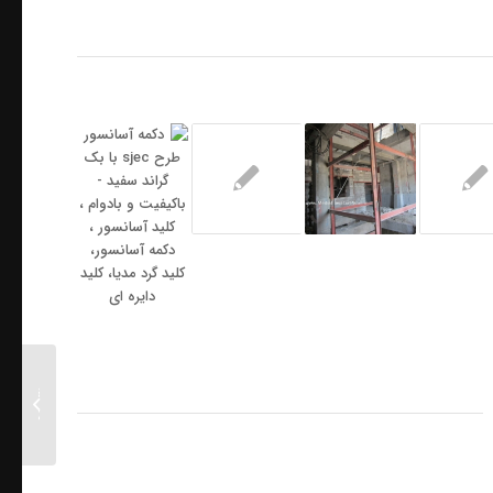
آسانسور بی
برانکارد