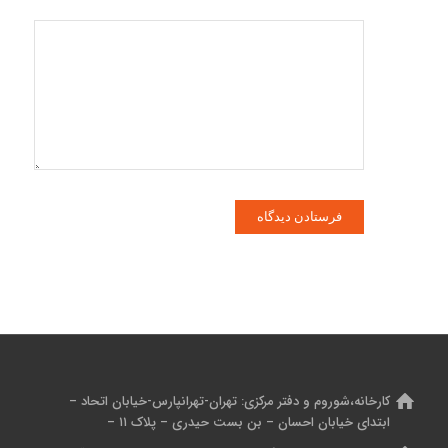
کارخانه،شوروم و دفتر مرکزی:
تهران-تهرانپارس-خیابان اتحاد –
ابتدای خیابان احسان – بن بست حیدری – پلاک ۱۱ –