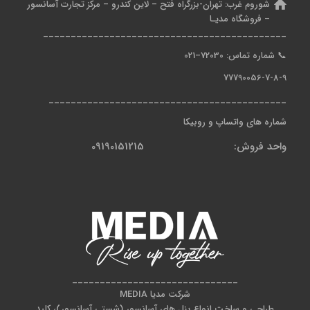
شوروم غرب:
تهران-بزرگراه فتح – لاین کندرو – مرکز تجارت آسانسور
– فروشگاه مدیـا
____________________________________________
📞
شماره تماس: 7
2030
–
021
77790056-7-8-9
___________________________________________
شماره های واتساپ و روبیکا
واحد فروش: 09190151215
______________________________
شرکت مدیا MEDIA
طراحی و ساخت انواع پنل های آسانسور (شستی آسانسور)، کلید