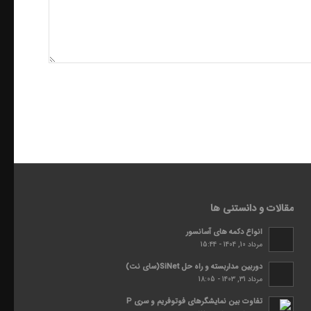
مقالات و دانستنی ها
انواع دکمه های آسانسور
مرداد 10, 1404 - 15:44
دوربین مداربسته و راه حل SiNet(سای نت)
مرداد 31, 1403 - 18:05
تفاوت بین نمایشگرهای فوتوفریم و سری P