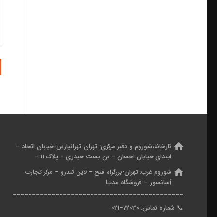
کارخانه،شوروم و دفتر مرکزی:
تهران-تهرانپارس-خیابان اتحاد –
ابتدای خیابان احسان – بن بست حیدری – پلاک ۱۱ –
شوروم غرب:
تهران-بزرگراه فتح – لاین کندرو – مرکز تجارت
آسانسور – فروشگاه مدیـا
____________________________________________
📞
شماره تماس: 7
2030
–
021