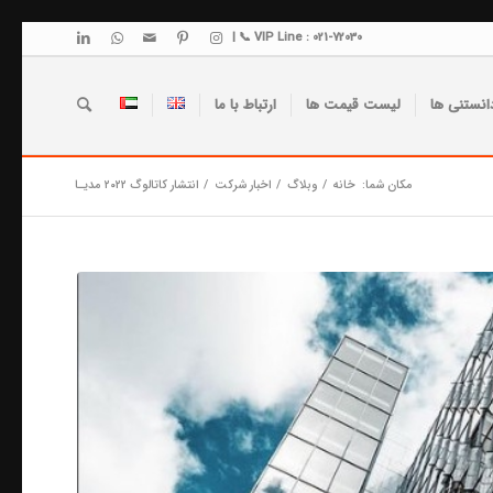
VIP Line : 021-72030 📞 |
انستنی ها
لیست قیمت ها
ارتباط با ما
مکان شما:
خانه
/
وبلاگ
/
اخبار شرکت
/
انتشار کاتالوگ ۲۰۲۲ مدیـا