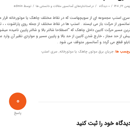
/
/
/
من 22, 1401
۰ دیدگاه
در
استانداردهای آسانسور
,
مقالات و دانستنی ها
توسط
admin
ری استپ
مجموعه ای از سویچهاست که در نقاط مختلف چاهک یا موتورخانه قرار میگ
سانسور از حرکت باز می ایستد . استپ ها در نقاط مختلف از جمله روی پاراشوت ، ، ته چا
رین مسیر حرکت کابین داخل چاهک که “اصطلاحا شالتر بالا و شالتر پایین نامیده میشو
یش از حد مجاز ، خارج شدن کابین از حد بالا و پایین مسیر و مواردی نظیر آن وارد ع
ابلو قطع می گردد و آسانسور متوقف می شود .
رچسب ها:
جریان برق موتور
,
چاهک یا موتورخانه
,
سری استپ
0
پاسخ
یدگاه خود را ثبت کنید