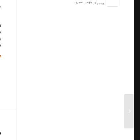
بهمن 16, 1397 - 15:33
به
س
آ
ت
ب
ت
ب
۵ نکته مهم در طراحی
آسانسور
د