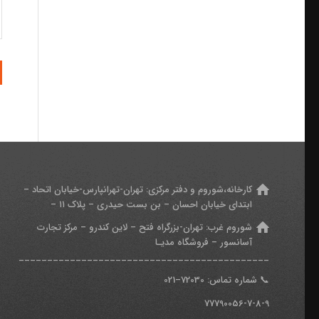
کارخانه،شوروم و دفتر مرکزی:
تهران-تهرانپارس-خیابان اتحاد –
ابتدای خیابان احسان – بن بست حیدری – پلاک ۱۱ –
شوروم غرب:
تهران-بزرگراه فتح – لاین کندرو – مرکز تجارت
آسانسور – فروشگاه مدیـا
____________________________________________
📞
شماره تماس: 7
2030
–
021
77790056-7-8-9