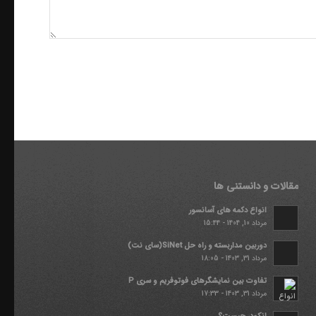
مقالات و دانستنی ها
انواع دکمه های آسانسور
مرداد 10, 1404 - 15:44
دوربین مداربسته و راه حل SiNet(سای نت)
مرداد 31, 1403 - 18:05
تفاوت بین نمایشگرهای فوتوفریم و سری P
مرداد 31, 1403 - 17:33