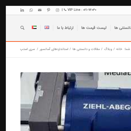
VIP Line : 021-72030 📞 |
انستنی ها
لیست قیمت ها
ارتباط با ما
شما:
خانه
/
وبلاگ
/
مقالات و دانستنی ها
/
استانداردهای آسانسور
/
سری استپ