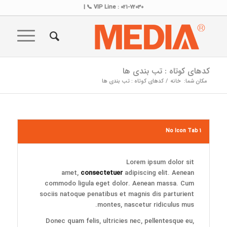
VIP Line : 021-72030 📞 |
کدهای کوتاه : تب بندی ها
مکان شما:
خانه
/
کدهای کوتاه : تب بندی ها
No Icon Tab 1
Lorem ipsum dolor sit
amet,
consectetuer
adipiscing elit. Aenean
commodo ligula eget dolor. Aenean massa. Cum
sociis natoque penatibus et magnis dis parturient
montes, nascetur ridiculus mus.
Donec quam felis, ultricies nec, pellentesque eu,