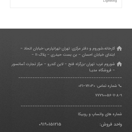
Lightning
کارخانه،شوروم و دفتر مرکزی:
تهران-تهرانپارس-خیابان اتحاد –
ابتدای خیابان احسان – بن بست حیدری – پلاک ۱۱ –
شوروم غرب:
تهران-بزرگراه فتح – لاین کندرو – مرکز تجارت آسانسور
– فروشگاه مدیـا
____________________________________________
📞
شماره تماس: 7
2030
–
021
77790056-7-8-9
___________________________________________
شماره های واتساپ و روبیکا
واحد فروش: 09190151215