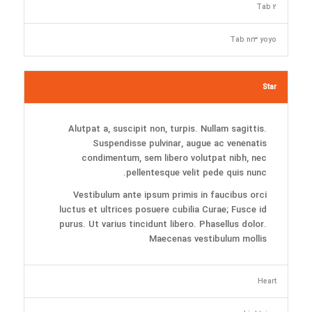
Tab 2
Tab nr3 yoyo
Star
Alutpat a, suscipit non, turpis. Nullam sagittis.
Suspendisse pulvinar, augue ac venenatis
condimentum, sem libero volutpat nibh, nec
pellentesque velit pede quis nunc.
Vestibulum ante ipsum primis in faucibus orci
luctus et ultrices posuere cubilia Curae; Fusce id
purus. Ut varius tincidunt libero. Phasellus dolor.
Maecenas vestibulum mollis
Heart