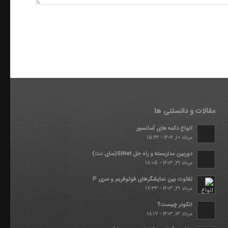
مقالات و دانستنی ها
انواع دکمه های آسانسور
مرداد 10, 1404 - 15:44
دوربین مداربسته و راه حل SiNet(سای نت)
مرداد 31, 1403 - 18:05
تفاوت بین نمایشگرهای فوتوفریم و سری P
مرداد 31, 1403 - 17:33
انکودر چیست؟
مرداد 13, 1403 - 18:17