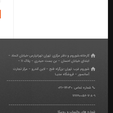
کارخانه،شوروم و دفتر مرکزی:
تهران-تهرانپارس-خیابان اتحاد –
ابتدای خیابان احسان – بن بست حیدری – پلاک ۱۱ –
شوروم غرب:
تهران-بزرگراه فتح – لاین کندرو – مرکز تجارت
آسانسور – فروشگاه مدیـا
____________________________________________
📞
شماره تماس: 7
2030
–
021
77790056-7-8-9
___________________________________________
شماره های واتساپ و روبیکا