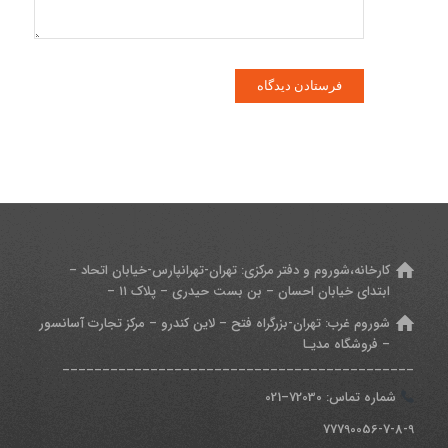
کارخانه،شوروم و دفتر مرکزی:
تهران-تهرانپارس-خیابان اتحاد –
ابتدای خیابان احسان – بن بست حیدری – پلاک ۱۱ –
شوروم غرب:
تهران-بزرگراه فتح – لاین کندرو – مرکز تجارت آسانسور
– فروشگاه مدیـا
____________________________________________
شماره تماس: 7
2030
–
021
77790056-7-8-9