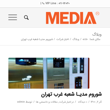
VIP Line : 021-72030 📞 |
وبلاگ
مکان شما:
خانه
/
وبلاگ
/
اخبار شرکت
/
شوروم مدیـا شعبه غرب تهران
شوروم مدیـا شعبه غرب تهران
/
/
/
آذر 7, 1400
۰ دیدگاه
در
اخبار شرکت
,
مقالات و دانستنی ها
توسط
admin