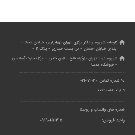
کارخانه،شوروم و دفتر مرکزی:
تهران-تهرانپارس-خیابان اتحاد –
ابتدای خیابان احسان – بن بست حیدری – پلاک ۱۱ –
شوروم غرب:
تهران-بزرگراه فتح – لاین کندرو – مرکز تجارت آسانسور
– فروشگاه مدیـا
____________________________________________
📞
شماره تماس: 7
2030
–
021
77790056-7-8-9
___________________________________________
شماره های واتساپ و روبیکا
واحد فروش: 09190151215