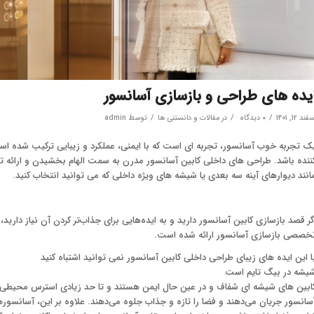
یده های طراحی و بازسازی آسانسور
/
/
/
فند 12, 1401
۰ دیدگاه
در
مقالات و دانستنی ها
توسط
admin
ک تجربه خوب آسانسور، تجربه ای است که با ایمنی، عملکرد و زیبایی ترکیب شده است
ننده باشد. طراحی های داخلی کابین آسانسور مدرن به سمت الهام بخشیدن و ارائه تجر
انند دیوارهای آینه سه بعدی یا شیشه های ویژه داخلی که می توانید انتخاب کنید.
گر قصد بازسازی کابین آسانسور دارید و به ایده‌هایی برای جذاب‌تر کردن آن نیاز دارید
خصصی بازسازی آسانسور ارائه شده است.
ا این ایده های زیبای طراحی داخلی کابین آسانسور نمی توانید اشتباه کنید
یشه در بیگ تایم است
ابین های شیشه ای شفاف و در عین حال ایمن هستند و تا حد زیادی استرس محیطی ر
سانسور جریان می‌دهند و فضا را تازه و جذاب جلوه می‌دهند. علاوه بر این، آسانسور