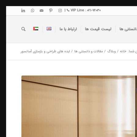
VIP Line : 021-72030 📞 |
انستنی ها
لیست قیمت ها
ارتباط با ما
 شما:
خانه
/
وبلاگ
/
مقالات و دانستنی ها
/
ایده های طراحی و بازسازی آسانسور