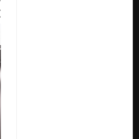
م
ط
م