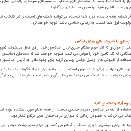
یاز به فضا داشته باشد. در ساختمان‌های مرتفع، آسانسورهای شیشه‌ای باکلاس، نمای کام
ی‌روند و ظاهری شیک و مدرن به نمایش می‌گذارند.
گر شیشه ساده یا ساده مورد شما نیست، می‌توانید شیشه‌های لمینت را نیز انتخاب کنید ک
ولویت اول شما نسبت به زیبایی شناسی باشد، توجه خواهد کرد.
ازسازی با کفپوش های وینیل لوکس
کی از مواردی که اکثر مردم هنگام مدرن کردن آسانسور خود از آن غافل می‌شوند، کفپ
نگامی که کف کابین خود را عوض می کنید، متوجه خواهید شد که مسافران آسانسور ا
ستفاده از کفپوش های وینیل لوکس بهترین گزینه برای جلوه دادن به کابین آسانسور 
زینه های طراحی زیادی در دسترس است، و می توانید برای ایجاد الگوها، یک جلوه چو
ینیل بادوام و سبک است. می توانید به راحتی آن را تمیز کنید یا هر چند سال یکبار 
لوه آینه را امتحان کنید
ستفاده از آینه در آسانسور مفهوم جدیدی نیست. از قدیم الایام مورد استفاده بوده اس
مک می کردند، به خصوص زمانی که سواری در ساختمان های مرتفع کندتر بود.
ینه ها ایمنی بیشتری را برای مسافران فراهم می کنند زیرا مردم نمای پشت خود را می ب