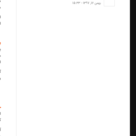
ن
بهمن 16, 1397 - 15:33
م
ا
ا
ب
ی
ه
ا
گ
و
ج
ا
ک
آ