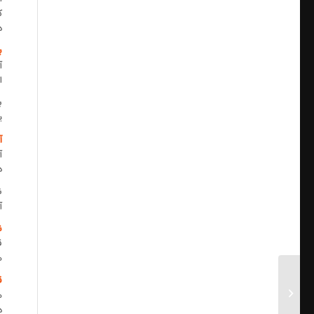
ک
د
ب
آ
ا
ب
ی
آ
آ
د
ن
آ
ن
ق
ه
ق
هزینه تعمیر آسانسور
ه
د