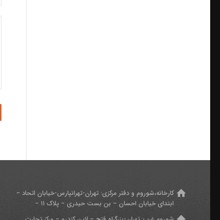
کارخانه،شوروم و دفتر مرکزی:
تهران-تهرانپارس-خیابان اتحاد –
ابتدای خیابان احسان – بن بست حیدری – پلاک ۱۱ –
شوروم غرب:
تهران-بزرگراه فتح – لاین کندرو – مرکز تجارت