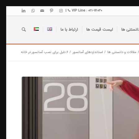
VIP Line : 021-72030 📞 |
انستنی ها
لیست قیمت ها
ارتباط با ما
/
مقالات و دانستنی ها
/
استانداردهای آسانسور
/
۶ دلیل برای نصب آسانسور در خانه