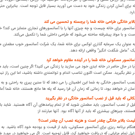
ه برای آسان کردن زندگی خود به دست می آورید بسیار قابل توجه است. بنابراین حتی
ارد.
الابر خانگی طراحی خانه شما را برجسته و تحسین می کند
سانسور برای خانه چیست و چه چیزی آنها را با آسانسورهای تجاری متمایز می کند؟ خ
ست و با مواد پیشرفته ساخته می‌شود که طراحی داخلی شما را تکمیل می‌کند.
ه عنوان یک سرمایه گذاری لوکس برای خانه شما، یک شرکت آسانسور خوب مطمئن می شو
ک “عامل شگفت انگیز” واقعی ارائه دهد.
سانسور مسکونی خانه شما را در آینده مقاوم خواهد کرد
یا در حال حاضر در خانه ابدی خود می سازید یا زندگی می کنید؟ اگر چنین است، باید همه
ر نظر بگیرید. ممکن است اکنون تناسب اندام و توانمندی داشته باشید، اما این راز 
صب آسانسور خانگی به شما این اطمینان را می دهد که تا سنین پیری به راحتی و به 
سان تر خواهد بود، تا زمانی که زمان آن فرا رسید که پله ها مانع هستند، خانه شما آما
کاتی که باید قبل از نصب آسانسور خانگی در نظر بگیرید
بل از نصب آسانسور، باید مطمئن شوید که از تمام پیامدهای آن آگاه هستید. شاید ب
ستند، چیزهای بیشتری که باید از آنها آگاه بود. آنها عبارتند از:
یمت بالابر خانگی چقدر است و هزینه نصب آن چقدر است؟
نگام برنامه ریزی برای آسانسور مسکونی، باید از قیمت و بودجه خود آگاه باشید. به 
لیل تمام مزایایی که دریافت خواهید کرد، قابل توجیه است. اگر می خواهید در مو