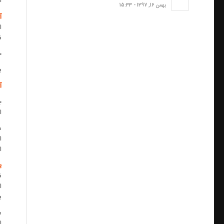
ا
بهمن 16, 1397 - 15:33
آ
ا
ن
ح
ب
آ
چ
ا
م
ا
ا
ی
ن
ا
ب
م
ا