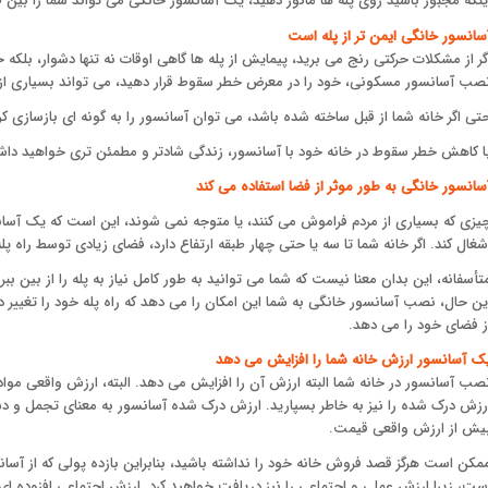
ینکه مجبور باشید روی پله ها مانور دهید، یک آسانسور خانگی می تواند شما را بین طب
سانسور خانگی ایمن تر از پله است
گر از مشکلات حرکتی رنج می برید، پیمایش از پله ها گاهی اوقات نه تنها دشوار، بلکه 
صب آسانسور مسکونی، خود را در معرض خطر سقوط قرار دهید، می تواند بسیاری از ا
تی اگر خانه شما از قبل ساخته شده باشد، می توان آسانسور را به گونه ای بازسازی کر
ا کاهش خطر سقوط در خانه خود با آسانسور، زندگی شادتر و مطمئن تری خواهید داشت 
سانسور خانگی به طور موثر از فضا استفاده می کند
یزی که بسیاری از مردم فراموش می کنند، یا متوجه نمی شوند، این است که یک آسا
شغال کند. اگر خانه شما تا سه یا حتی چهار طبقه ارتفاع دارد، فضای زیادی توسط راه پل
تأسفانه، این بدان معنا نیست که شما می توانید به طور کامل نیاز به پله را از بین ببر
ین حال، نصب آسانسور خانگی به شما این امکان را می دهد که راه پله خود را تغییر ده
ز فضای خود را می دهد.
ک آسانسور ارزش خانه شما را افزایش می دهد
صب آسانسور در خانه شما البته ارزش آن را افزایش می دهد. البته، ارزش واقعی مواد ا
رزش درک شده را نیز به خاطر بسپارید. ارزش درک شده آسانسور به معنای تجمل و د
یش از ارزش واقعی قیمت.
مکن است هرگز قصد فروش خانه خود را نداشته باشید، بنابراین بازده پولی که از آ
ست، زیرا ارزش عملی و اجتماعی را نیز دریافت خواهید کرد. ارزش اجتماعی افزوده ا